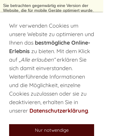
Sie betrachten gegenwärtig eine Version der
Website, die für mobile Geräte optimiert wurde.
Zur Desktop-Version
Wir verwenden Cookies um
unsere Website zu optimieren und
Hinweis nicht mehr anzeigen
Ihnen das
bestmögliche Online-
Erlebnis
zu bieten. Mit dem Klick
Navigation einblenden
auf
„Alle erlauben“
erklären Sie
sich damit einverstanden.
Login
Weiterführende Informationen
und die Möglichkeit, einzelne
Login-E-Mail:
Cookies zuzulassen oder sie zu
Kennwort:
deaktivieren, erhalten Sie in
unserer
Datenschutzerklärung
.
Nur notwendige
Haben Sie Ihr Kennwort vergessen?